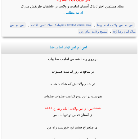
****متن تبریک میلاد امام رضا****
میلاد هشتمین اختر تابناک آسمان امامت و ولایت بر عاشقان طریقش مبارک
ادامه مطلب...
,
,
اس ام اس ولادت امام رضا
sms tavalod emam rezaپیامک میلاد ثامن الائمه
اس ام اس
,
میلاد امام رضا (ع)
مسیج ولادت امام رض
اس ام اس تولد امام رضا
بر روی رضـا شمـس امامت صلـوات
بر شافع ما روز قیامـت صـلوات
در شـام ولادتـش که شادنـد همـه
بفرست بر این روح کرامت صلوات صلوات
****اس ام اس ولادت امام رضا ع ****
ای آستان قدس تو تنها پناه من
ای چلچراغ چشم تو، خورشید راه من