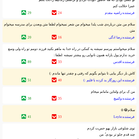
عمرا حلالت کنم
فرستنده:راضیه مقدم
24
29
سلام من متن درباره‌ی شب یلدا میخوام من شعر نمیخوام لطفا متن وبعدن برای مدرسه میخوام
متن
فرستنده:رضا ادگی
16
20
سلام میخواستم بپرسم نمیشه یه کمکی در راه خدا به ماهم بکنید فرزند دومم تو راه ولی وسع
خرید ندارم:پول یارانه همون نانوایی رو بیشتر نمیشه :لطفا::
فرستنده:اقدس
33
89
کاش بار دیگر بیایی تا بتوانم بگویم که رفتی و چقدر تنها ماندم :)
فرستنده:این روزگار بد کرده با قلبم :)
40
51
من ک برای ولنتاین مامانم میخام
فرستنده:وکمپچ
35
38
سلام😂☺
فرستنده:Leyla
33
41
توی شلوغی بازار یهو حس‌ت کردم
چند قدم جلو تر بودی‌ ‌ُ من