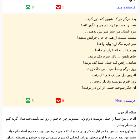
🚬🥃
فرستنده:هلما
1
0
بعد مرگم هر کہ‌ شیون کند دور کنید،
همہ‌ را مست‌و‌خراب از مِۍ و انگور کنید!
مزد غسال مرا سیر شرابش بدهید . .
مست مست از همہ‌‌جا حال خرابش بدهید!
سر قبرم مگذارید بیاید واعظ ؛
پیر میخانہ‌ بخاند غزلۍ از حافظ،
جای تلقین بہ‌ بالاۍِ سرم دف بزنید،
شاهدۍ رقص کند جملہ‌ شما کف بزنید!
روز مرگم وسط سینہ‌ من چاک زنید،
اندرون دل من یک قلم تاک زنید،
روۍ قبرم بنویسید وفادار برفت . .
آن جگر سوخته‌ خستہ‌ از این دار برفت!
فرستنده:Hasti
0
3
سلام آقاجون
آقاجان من شما را خیلی دوست دارم ولی نمیدونم چرا حاجتم را روا نمی‌کنید..چند سال گریه کنم
و منتظر بمانم
خودتون میدانید من چقدر نیاز به کار و درامد و استخدامی دارم من دوست دارم استخدام دولت
بشم من بچه جانبازم با اون سختی دوران کودکی که پدرم شیمیایی بود و خونمون همیشه زندان