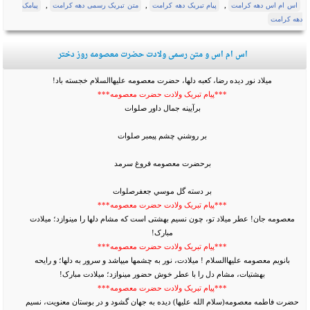
,
,
,
اس ام اس دهه کرامت
پیام تبریک دهه کرامت
متن تبریک رسمی دهه کرامت
پیامک
دهه کرامت
اس ام اس و متن رسمی ولادت حضرت معصومه روز دختر
میلاد نور دیده رضا، کعبه دل‏ها، حضرت معصومه علیهاالسلام خجسته باد!
***پیام تبریک ولادت حضرت معصومه***
برآيينه جمال داور صلوات
بر روشني چشم پيمبر صلوات
برحضرت معصومه فروغ سرمد
بر دسته گل موسي جعفرصلوات
***پیام تبریک ولادت حضرت معصومه***
معصومه جان! عطر میلاد تو، چون نسیم بهشتی است که مشام دل‏ها را می‏نوازد؛ میلادت
مبارک!
***پیام تبریک ولادت حضرت معصومه***
بانویم معصومه علیهاالسلام ! میلادت، نور به چشم‏ها می‏پاشد و سرور به دل‏ها؛ و رایحه
بهشتی‏ات، مشام دل را با عطر خوش حضور می‏نوازد؛ میلادت مبارک!
***پیام تبریک ولادت حضرت معصومه***
حضرت فاطمه معصومه(سلام الله علیها) ديده به جهان گشود و در بوستان معنويت، نسيم