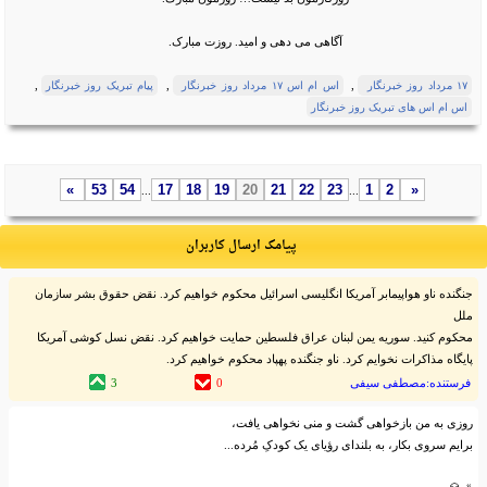
آگاهی می دهی و امید. روزت مبارک.
,
,
,
۱۷ مرداد روز خبرنگار
اس ام اس ۱۷ مرداد روز خبرنگار
پیام تبریک روز خبرنگار
اس ام اس های تبریک روز خبرنگار
»
53
54
17
18
19
20
21
22
23
1
2
«
...
...
پیامک ارسال کاربران
جنگنده ناو هواپیمابر آمریکا انگلیسی اسرائیل محکوم خواهیم کرد. نقض حقوق بشر سازمان
ملل
محکوم کنید. سوریه یمن لبنان عراق فلسطین حمایت خواهیم کرد. نقض نسل کوشی آمریکا
پایگاه مذاکرات نخوایم کرد. ناو جنگنده پهپاد محکوم خواهیم کرد.
فرستنده:مصطفی سیفی
0
3
روزی به من بازخواهی گشت و منی نخواهی یافت،
برایم سروی بکار، به بلندای رؤیای یک کودکِ مُرده...