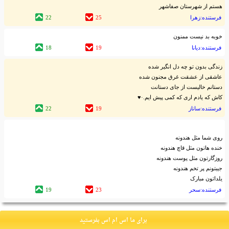
هستم از شهرستان صفاشهر
فرستنده:زهرا
25
22
خوبه بد نیست ممنون
فرستنده:دیانا
19
18
زندگی بدون تو چه دل انگیر شده
عاشقی از عشقت غرق مجنون شده
دستانم خالیست از جای دستانت
کاش که یادم اری که کمی پیش ایم.·♥
فرستنده:ساناز
19
22
روی شما مثل هندونه
خنده هاتون مثل قاچ هندونه
روزگارتون مثل پوست هندونه
جیبتونم پر تخم هندونه
یلداتون مبارک
فرستنده:سحر
23
19
برای ما اس ام اس بفرستید