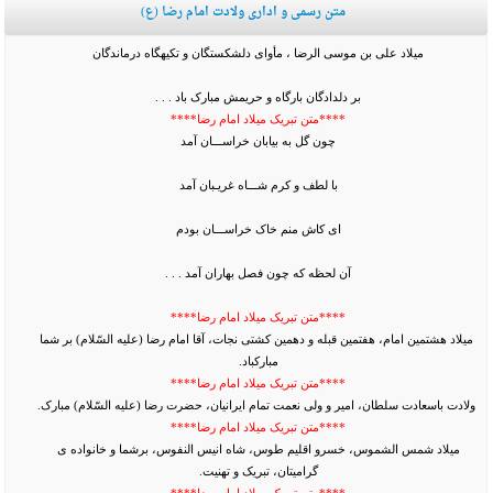
متن رسمی و اداری ولادت امام رضا (ع)
میلاد على بن موسى الرضا ، مأواى دل‏شکستگان و تکیه‏گاه درماندگان
بر دلدادگان بارگاه و حریمش مبارک باد . . .
****متن تبریک میلاد امام رضا****
چون گل به بیابان خراســـان آمد
با لطف و کرم شـــاه غریـبان آمد
ای کاش منم خاک خراســـان بودم
آن لحظه که چون فصل بهاران آمد . . .
****متن تبریک میلاد امام رضا****
میلاد هشتمین امام، هفتمین قبله و دهمین کشتی نجات، آقا امام رضا (علیه السّلام) بر شما
مبارکباد.
****متن تبریک میلاد امام رضا****
ولادت باسعادت سلطان، امیر و ولی نعمت تمام ایرانیان، حضرت رضا (علیه السّلام) مبارک.
****متن تبریک میلاد امام رضا****
میلاد شمس الشموس، خسرو اقلیم طوس، شاه انیس النفوس، برشما و خانواده ی
گرامیتان، تبریک و تهنیت.