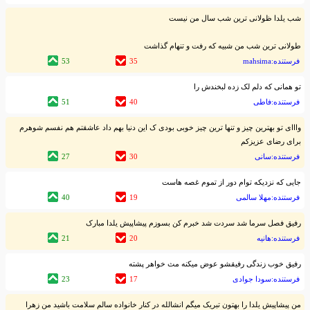
شب یلدا ظولانی ترین شب سال من نیست
طولانی ترین شب من شبیه که رفت و تنهام گذاشت
فرستنده:mahsima
35
53
تو همانی که دلم لک زده لبخندش را
فرستنده:فاطی
40
51
وااای تو بهترین چیز و تنها ترین چیز خوبی بودی ک این دنیا بهم داد عاشقتم هم نفسم شوهرم
برای رضای عزیزکم
فرستنده:سانی
30
27
جایی که نزدیکه توام دور از تموم غصه هاست
فرستنده:مهلا سالمی
19
40
رفیق فصل سرما شد سردت شد خبرم کن بسوزم پیشاپیش یلدا مبارک
فرستنده:هانیه
20
21
رفیق خوب زندگی رفیقشو عوض میکنه مث خواهر پشته
فرستنده:سودا جوادی
17
23
من پیشاپیش یلدا را بهتون تبریک میگم انشالله در کنار خانواده سالم سلامت باشید من زهرا