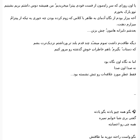
یا اون روزای که سر‌ِ راه‌‌ِمون از فست فودی پیتزا میخریدیم ‌ُ من همیشه دوس داشتم بریم بشینیم
توو پارک بخورم
آخه بیزار بودم از نگاه‌‌ِ آدمای به ظاهر با کلاس که زوم کرده بودن چه جوری یه تیکه از پیتزام‌ُ
میزارم دهنت،
بعدشم ‌دلبرانه هامون ‌ُ چش بزنن....
دیگه طاقت‌م داشت تموم میشـُد چند قدم بلند تر ورداشتم نزدیک‌ترت بشم
که دستات ‌ُ بگیرم ‌ُ باهم خاطرات‌‌ِ خوش‌ِ گذشته رو مرور کنیم
اما نه نگاه اون نگاه بود
نه صدا اون صدا
فقط عطر‌ِ مورد‌ِ علاقه‌ات رو تنش نشسته بود...
_
🎧 بگو همه چیو یادته بگو یادته
گفتی بری شبا خوابم نمیره
همه چی رو اعصابته
نگو واست راحته دوریه ما طاقتش