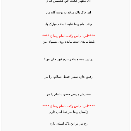
ای مظهر عنایت حق هشتمین امام
ای خاک پاک مرقد تو بوسه گاه من
میلاد امام رضا علیه السلام مبارک باد
****اس ام اس ولادت امام رضا ع ****
بلیط ماندن است مانده روی دستهای من
در این همه مسافر حرم نبود جای من؟
رفیق عازم سفر، فقط «سلام» را ببر
سفارش مریض حضرت امام را ببر
****اس ام اس ولادت امام رضا ع ****
زآستان رضا سرخط امان دارم
رخ نیاز بر این پاک آستان دارم