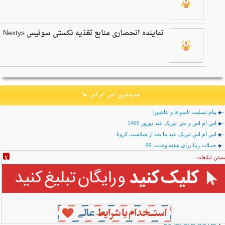
نماینده انحصاری منابع تغذیه نکستی سوئیس Nextys
جدیدترین اس ام اس ها
پیام تسلیت تاسوعا و عاشورا
اس ام اس و متن تبریک عید نوروز 1400
اس ام اس تبریک عید ما بعد از شکست کرونا
جملات زیبا برای هفته وحدت 99
جملات زیبا تسلیت شهادت امام رضا علیه 99
ستن تبلیغات
X
اس ام اس رحلت رسول اکرم (ص) و شهادت امام حسن مجتبی (ع) 99
اس ام اس تسلیت تاسوعای حسینی
جملات زیبا برای شب های قدر
جملات زیبا تبریک ولادت امام زمان (ع)
متن تبریک پیشاپیش عید نوروز 99 و کرونا
متن های تبریک دهه فجر