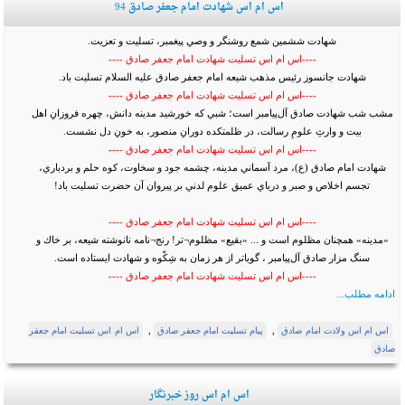
اس ام اس شهادت امام جعفر صادق 94
شهادت ششمين شمع روشنگر و وصي پيغمبر، تسليت و تعزيت.
----اس ام اس تسلیت شهادت امام جعفر صادق ----
شهادت جانسوز رئیس مذهب شیعه امام جعفر صادق علیه السلام تسلیت باد.
----اس ام اس تسلیت شهادت امام جعفر صادق ----
مشب شب شهادت صادق آل‌پيامبر است؛ شبي كه خورشيد مدينه دانش، چهره فروزانِ اهل
بيت و وارثِ علومِ رسالت، در ظلمتكده دورانِ منصور، به خونِ دل نشست.
----اس ام اس تسلیت شهادت امام جعفر صادق ----
شهادت امام صادق (ع)، مرد آسماني مدينه، چشمه جود و سخاوت، كوه حلم و بردباري،
تجسم اخلاص و صبر و درياي عميق علوم لدني بر پيروان آن حضرت تسليت باد!
----اس ام اس تسلیت شهادت امام جعفر صادق ----
«مدينه» همچنان مظلوم است و ... «بقيع» مظلوم¬تر! رنج¬نامه نانوشته شيعه، بر خاك و
سنگ مزار صادق آل‌پيامبر ، گوياتر از هر زمان به شِكْوه و شهادت ايستاده است.
----اس ام اس تسلیت شهادت امام جعفر صادق ----
ادامه مطلب...
,
,
اس ام اس ولادت امام صادق
پیام تسلیت امام جعفر صادق
اس ام اس تسلیت امام جعفر
صادق
اس ام اس روز خبرنگار