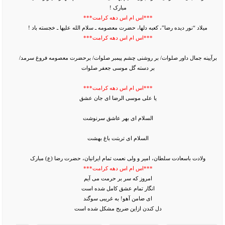
مبارک !
***اس ام اس دهه کرامت***
میلاد “نور دیده رضا”، کعبه دل‏ها، حضرت معصومه ـ سلام الله علیها ـ خجسته باد !
***اس ام اس دهه کرامت***
برآیینه جمال داور صلوات/ بر روشنی چشم پیمبر صلوات/ برحضرت معصومه فروغ سرمد/
بر دسته گل موسی جعفر صلوات
***اس ام اس دهه کرامت***
یا علی موسی الرضا ای جان عشق
السلام ای بهر عاشق سرنوشت
السلام ای تربتت باغ بهشت
ولادت باسعادت سلطان، امیر و ولی نعمت تمام ایرانیان، حضرت رضا (ع) مبارک
***اس ام اس دهه کرامت***
امروز که سر بر حرمت می آیم
انگار تمام عشق کامل شده است
ای ضامن آهو! به غریبی سوگند
دل کندن ازاین ضریح مشکل شده است