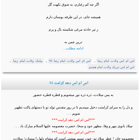
اگر چه کم زغبارم، به شوق نکهت گل
همیشه جای، در این طرفه بوستان دارم
ز تیر حادثه مرغی شکسته بال و پرم
درین چمن به
ادامه مطلب...
,
,
,
اس ام اس ولادت امام رضا
اس ام اس ولادت امام رضا 94
پیامک ولادت امام رضا
اس ام اس تبریک ولادت امام هشتم
اس ام اس دهه کرامت 94
به یمن میلادت، ذره ذره نور می‏شویم و قطره قطره حضور
و دل را به سرای کرامتت دخیل می‏بندیم تا در روز مقدس تولد تو با دست‏های پاکت تطهیر
شویم . . .
***اس ام اس دهه کرامت***
میلاد بانوی مهر و وفا، مظهر جود و سخا، حضرت معصومه علیها السلام مبارک باد . . .
***اس ام اس دهه کرامت***
معصومه جان ! عطر میلاد تو، چون نسیم بهشتی است که مشام دل‏ها را می‏نوازد؛ میلادت