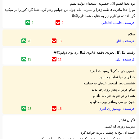
بود بخدا قسم الان حقمونه استخدام دولت بشم
تو را خدا مادرت فاطمه زهرا و پسرت امام جواد من جوانیم رحم کن...شما گره کور را باز میکنید
گره افتاده تو کارم نیاز به عنایت شما دارم😪😪
فرستنده:فاطمه آقاجانی
0
2
سلام
فرستنده:الناز
13
20
رفتنت مثل گل بخودی دقیقه ۹۴توی فینال زد توی ذوقم🤕💔
فرستنده:علی
11
19
حسین چو به کربلا رسید خدا بدید
خدا را ز دنیا تماما جدا بدید
بنشست ودر آمیخت عرفان به حماسه
تمام عزیزان پیش رو در فنا بدید
هفتاد و دو خم به خرابات داد او
چون بی می وساقی وبی صدابدید
فرستنده:نویدنیزاری اهری
18
28
نگران نباش
میرسد روزی که کسی
خنده ای تلخ به چشمان ترت خواهد کرد
تو کسی بودی که منا عاشق خودت کردی و نزاشتی زندگیما راحت بکنم