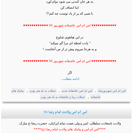
به هر جان کندنی می شود دوام آورد
اما انصاف کن
با شبی که پر از یاد توست چه کنم!؟
♥♥♥♥♥♥♥♥♥♥♥♥ اس ام اس عاشقانه شهریور 94 ♥♥♥♥♥♥♥♥♥♥♥♥
در این هیاهوی شلوغ
" یادت لحظه ای مرا گم نمیکند"
و به هرجا میروم پیش تر از من آنجاست !
♥♥♥♥♥♥♥♥♥♥♥♥ اس ام اس عاشقانه شهریور 94 ♥♥♥♥♥♥♥♥♥♥♥♥
اگر
ادامه مطلب...
,
,
,
اس ام اس شهریورماه
اس ام اس عاشقانه جدید
جملات به یاد هم بودن
پیامک های
,
عاشقانه
جملات زیبا و عاشقانه به یاد هم بودن
اس ام اس ولادت امام رضا 94
ولادت باسعادت سلطان، امیر و ولی نعمت تمام ایرانیان، حضرت رضا-ع مبارک.
****اس ام اس و پیامک های ولادت امام رضا (ع)****