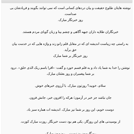
نوشته هایتان طلوع حقیقت و بیان دردهای کسانی است که نمی توانند بگویند و فریادشان بی
صداست.
روز خبرنگار مبارک.
خبرنگاران طلایه داران جبهه آگاهی و چشم بینا و زبان گویای مردم هستند.
به راستی چه زیباست اندیشه ای که در مقابل قلم زانو زند و واژه هایی که در خدمت بیان
حق برآید.
روز خبرنگار بر شما مبارک
نوشتن را خدا به شما یاد داد و به قلم فسم خورد و گفت: «اقرا باسم ربک الذی خلق». درود
بر شما پیغمبران و روز بعثتتان مبارک.
سلام، خوبید؟ روزتون مبارک. با آرزوی خبرهای خوش.
جان نباشد جز خبر در آزمون/ هرکه را افزون خبر، جانش فزون.
دوست خوبم، این روز بر شما نیز مبارک. اندیشه ات هماره سبز باد.
از بوسیدنی های این روزگار، یکی هم بود دست خبرنگار. روزت مبارک کوزت.
روزگارمون بد نیست… روزمون مبارک.