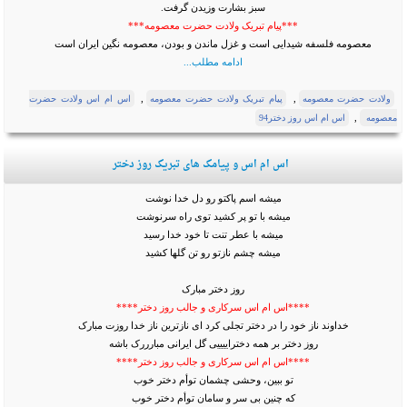
سبز بشارت وزيدن گرفت.
***پیام تبریک ولادت حضرت معصومه***
معصومه فلسفه شيدايى است و غزل ماندن و بودن، معصومه نگين ايران است
ادامه مطلب...
,
,
ولادت حضرت معصومه
پیام تبریک ولادت حضرت معصومه
اس ام اس ولادت حضرت
,
معصومه
اس ام اس روز دختر94
اس ام اس و پیامک های تبریک روز دختر
میشه اسم پاکتو رو دل خدا نوشت
میشه با تو پر کشید توی راه سرنوشت
میشه با عطر تنت تا خود خدا رسید
میشه چشم نازتو رو تن گلها کشید
روز دختر مبارک
****اس ام اس سرکاری و جالب روز دختر****
خداوند ناز خود را در دختر تجلى کرد اى نازترین ناز خدا روزت مبارک
روز دختر بر همه دختراییییی گل ایرانی مبارررک باشه
****اس ام اس سرکاری و جالب روز دختر****
تو ببین، وحشی چشمان توأم دختر خوب
که چنین بی سر و سامان توأم دختر خوب