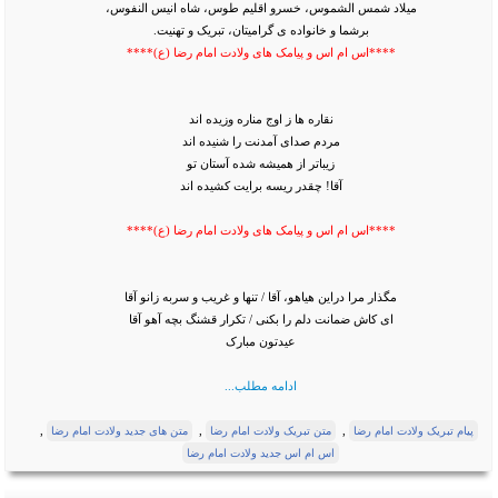
میلاد شمس الشموس، خسرو اقلیم طوس، شاه انیس النفوس،
برشما و خانواده ی گرامیتان، تبریک و تهنیت.
****اس ام اس و پیامک های ولادت امام رضا (ع)****
نقاره ها ز اوج مناره وزیده اند
مردم صدای آمدنت را شنیده اند
زیباتر از همیشه شده آستان تو
آقا! چقدر ریسه برایت کشیده اند
****اس ام اس و پیامک های ولادت امام رضا (ع)****
مگذار مرا دراین هیاهو، آقا / تنها و غریب و سربه زانو آقا
ای کاش ضمانت دلم را بکنی / تکرار قشنگ بچه آهو آقا
عیدتون مبارک
ادامه مطلب...
,
,
,
پیام تبریک ولادت امام رضا
متن تبریک ولادت امام رضا
متن های جدید ولادت امام رضا
اس ام اس جدید ولادت امام رضا