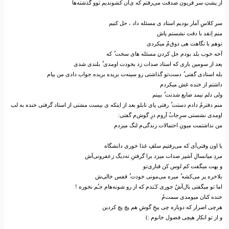
از پشت‌ِ سر قربون صدقت می‌رفتم که ی‌آن کشوندیم توو گذشته‌ها
سر‌‌ِ کلاس‌ِ آمار بودیم استاد ی مسئله داد ، حل کنیم
منم ا‌ِنقد با دقت نشستم پاش
توهم با نگاهت هی ذوق‌م‌ُ میکردی
آخه خوب بلد بودم حل کردن‌‌ِ مسئله های سخت ‌ُ که
بعد از سومین باری که استاد صدات زد بخودت اومدی ‌ُ بلندی شدی
بله استادی گفتی ‌ُ دست‌تو گذاشتی رو سینه‌ت بریده بریده جواب دادی من بیام
داشتم از خنده غش میکردم
ولی دلم نیمد ضایع شدنت ‌ُ ببینم
منم دفترم‌ُ دادم دستت ‌ُ رفتی پای تابلو بعد از اینکه ی بیست مشتی از استاد گرفتی خنده به لب
اومدی نشستی سر‌ِجات‌‌ُ آروم در‌ِ گوش‌م گفتی:
من نداشتمت میون‌ِ احتمالات زندگی‌م لنگ میزدم
یا اون وقتی‌آی که می‌رفتیم سلف‌ِ غذا خوری دانشگاه
مرد‌ِ میانسال‌ِ آشپز صدات میزد برا گرفتن‌ِ ته‌دیگ زعفرونی‌آش
و بهت میگفت کم لوس کن قناری‌تو
بلاخره پر می‌کشه ‌ُ میره می‌مونی خودت ‌ُ قفس خالی‌ش
اما تو میگفتی بال‌آش‌ُ جوری کـَندم که از رو شونه‌هام جـُم نخوره !
خنده کنان میومدی سمت‌م‌ُ
هرچی اصرار که دوباره چی بیخ‌ِ گوش‌ِ هم پچ پچ کردین
و از تو انکار هیچی فضول خانوم :)