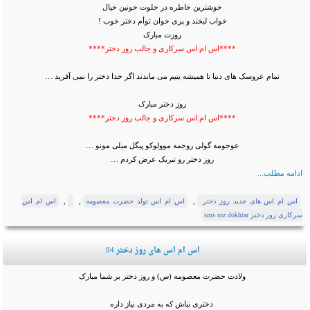
خوشترین خاطره در خلوت خونین خیال
خواب لبخند و پری خوان توأم دختر خوب !
روزت مبارک
****اس ام اس سرکاری و جالب روز دختر****
تمام عروسک های دنیا تا همیشه یتیم می ماندند اگر خدا دختر را نمی‌ آفرید …
روز دختر مبارک
****اس ام اس سرکاری و جالب روز دختر****
عوجومه گولی روجمه موولوکو پیگل میلی مونو …
روز دختر رو تبریک عرض کردم …
ادامه مطلب...
,
,
,
اس ام اس های جدید روز دختر
اس ام اس تولد حضرت معصومه
اس ام اس
سرکاری روز دختر sms roz dokhtar
اس ام اس های روز دختر 94
ولادت حضرت معصومه (س) و روز دختر بر شما مبارک
دختری نباش که به مردی نیاز داره