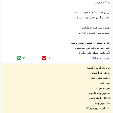
نمیکنم باورش
بی تو حالم شده بد خوب نمیشه
عطرت از رو تختم بوش نمیره
هنوز یادمه همه خاطراتتو
نمیتونم بیارم کسی و جای تو
جز تو نمیخوام چشمام کسی و ببینه
حتی عین تو باشه توو دلم نمیره
اگه نباشی هوای دلم دلگیرع
فرستنده:Sahar
12
35
مادربزرگ مي گفت:
به هر چه اعتقاد
داشته باشي اتفاق
مي افته...
پس بیایيم ...
به مهربونی هامون
اعتقاد داشته باشیم
مثل مهربونی
خــداي مهربونمون🌸