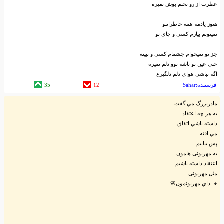
عطرت از رو تختم بوش نمیره
هنوز یادمه همه خاطراتتو
نمیتونم بیارم کسی و جای تو
جز تو نمیخوام چشمام کسی و ببینه
حتی عین تو باشه توو دلم نمیره
اگه نباشی هوای دلم دلگیرع
فرستنده:Sahar
12
35
مادربزرگ مي گفت:
به هر چه اعتقاد
داشته باشي اتفاق
مي افته...
پس بیایيم ...
به مهربونی هامون
اعتقاد داشته باشیم
مثل مهربونی
خــداي مهربونمون🌸