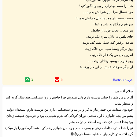
همہ‌ را مست‌و‌خراب از مِۍ و انگور کنید!
مزد غسال مرا سیر شرابش بدهید . .
مست مست از همہ‌‌جا حال خرابش بدهید!
سر قبرم مگذارید بیاید واعظ ؛
پیر میخانہ‌ بخاند غزلۍ از حافظ،
جای تلقین بہ‌ بالاۍِ سرم دف بزنید،
شاهدۍ رقص کند جملہ‌ شما کف بزنید!
روز مرگم وسط سینہ‌ من چاک زنید،
اندرون دل من یک قلم تاک زنید،
روۍ قبرم بنویسید وفادار برفت . .
آن جگر سوخته‌ خستہ‌ از این دار برفت!
فرستنده:Hasti
0
3
سلام آقاجون
آقاجان من شما را خیلی دوست دارم ولی نمیدونم چرا حاجتم را روا نمی‌کنید..چند سال گریه کنم
و منتظر بمانم
خودتون میدانید من چقدر نیاز به کار و درامد و استخدامی دارم من دوست دارم استخدام دولت
بشم من بچه جانبازم با اون سختی دوران کودکی که پدرم شیمیایی بود و خونمون همیشه زندان
بود بخدا قسم الان حقمونه استخدام دولت بشم
تو را خدا مادرت فاطمه زهرا و پسرت امام جواد من جوانیم رحم کن...شما گره کور را باز میکنید
گره افتاده تو کارم نیاز به عنایت شما دارم😪😪