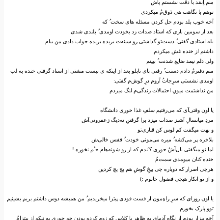
منم ا‌ِنقد با دقت نشستم پاش
توهم با نگاهت هی ذوق‌م‌ُ میکردی
آخه خوب بلد بودم حل کردن‌‌ِ مسئله های سخت ‌ُ که
بعد از سومین باری که استاد صدات زد بخودت اومدی ‌ُ بلندی شدی
بله استادی گفتی ‌ُ دست‌تو گذاشتی رو سینه‌ت بریده بریده جواب دادی من بیام
داشتم از خنده غش میکردم
ولی دلم نیمد ضایع شدنت ‌ُ ببینم
منم دفترم‌ُ دادم دستت ‌ُ رفتی پای تابلو بعد از اینکه ی بیست مشتی از استاد گرفتی خنده به لب
اومدی نشستی سر‌ِجات‌‌ُ آروم در‌ِ گوش‌م گفتی:
من نداشتمت میون‌ِ احتمالات زندگی‌م لنگ میزدم
یا اون وقتی‌آی که می‌رفتیم سلف‌ِ غذا خوری دانشگاه
مرد‌ِ میانسال‌ِ آشپز صدات میزد برا گرفتن‌ِ ته‌دیگ زعفرونی‌آش
و بهت میگفت کم لوس کن قناری‌تو
بلاخره پر می‌کشه ‌ُ میره می‌مونی خودت ‌ُ قفس خالی‌ش
اما تو میگفتی بال‌آش‌ُ جوری کـَندم که از رو شونه‌هام جـُم نخوره !
خنده کنان میومدی سمت‌م‌ُ
هرچی اصرار که دوباره چی بیخ‌ِ گوش‌ِ هم پچ پچ کردین
و از تو انکار هیچی فضول خانوم :)
یا اون روزای که سر‌ِ راه‌‌ِمون از فست فودی پیتزا میخریدیم ‌ُ من همیشه دوس داشتم بریم بشینیم
توو پارک بخورم
آخه بیزار بودم از نگاه‌‌ِ آدمای به ظاهر با کلاس که زوم کرده بودن چه جوری یه تیکه از پیتزام‌ُ