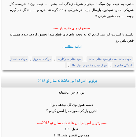
دختره به حیف نون میگه : میخوام شریک زندگی ات بشم …. حیف نون : شرمنده کار
شریکی به درد نمیخوره پارسال با یه نفر شریکی چند تا گوسفند خریدم …. پشگل هم گیرم
نیومد …. همه شون مُردن !!
----جوک های خنده دار ----
ﺩﺍﺷﺘﻢ ﺑﺎ ﺍﯾﻨﺘﺮﻧﺖ ﮐﺎﺭ می کرﺩﻡ ﮐﻪ ﯾﻪ ﺩﻓﻌﻪ ﻭﺍﯼ ﻓﺎﯼ ﻗﻄﻊ ﺷﺪ! ﺗﺤﻘﯿﻖ ﮐﺮﺩﻡ، ﺩﯾﺪﻡ ﻫﻤﺴﺎﯾﻪ
ﻗﺒﺾ ﺗﻠﻔﻦ ﺭﻭ
ادامه مطلب...
,
,
,
جوک جدید حیف نونجوک های جدید
جوک های سرکاری
جوک های روز
جوک خنده دار
,
,
رانندگی خانم ها
جوک جدید مخصوص تپل ها!
برترین اس ام اس عاشقانه سال نو 2015
اس ام اس عاشقانه
ﺩﺳﺘﻢ ﻫﻨﻮﺯ ﺑﻮﯼ ﮔﻞ ﻣﯿﺪﻫﺪ ﺑﺎﻧﻮ !
ﺁﺧﺮﯾﻦ ﺑﺎﺭ ﮐﯽ ﺻﻮﺭﺗﺖ ﺭﺍ ﻟﻤﺲ ﮐﺮﺩﻡ ؟
----برترین اس ام اس عاشقانه سال نو 2015----
قبول...!!!
همه چی تقصیرِ منه...!!!!!