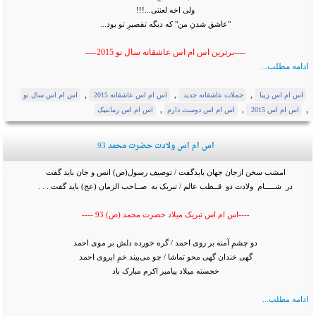
ولی اخه لعنتی...!!!
"عاشق شدنِ من" که دیگه تقصیرِ تو بود...
----برترین اس ام اس عاشقانه سال نو 2015----
ادامه مطلب...
,
,
,
اس ام اس زیبا
جملات عاشقانه جدید
اس ام اس عاشقانه 2015
اس ام اس سال نو
,
,
,
اس ام اس 2015
اس ام اس دوست دارم
اس ام اس رمانتیک
اس ام اس ولادت حضرت محمد 93
امشب سخن ازجان جهان بایدگفت / توصیف رسول(ص) انس و جان باید گفت
در شـــــام ولادت دو قــطب عالم / تبریک به صــاحب الزمان (عج) باید گفت . . .
----اس ام اس تبریک میلاد حضرت محمد (ص) 93 ----
دو چشمِ آمنه بر روی احمد / گره خورده دلش بر موی احمد
گهی خندان گهی محو تماشا / چو می‌بیند خمِ ابروی احمد
خجسته میلاد پیامبر اکرم مبارک باد
ادامه مطلب...