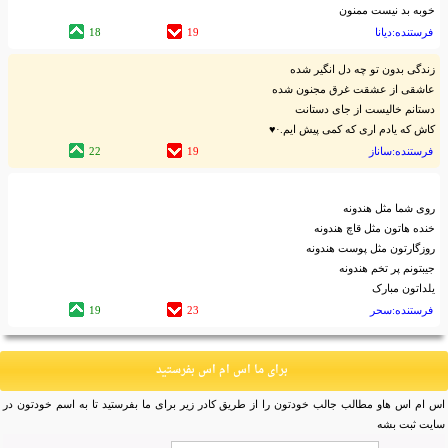
خوبه بد نیست ممنون
فرستنده:دیانا
19
18
زندگی بدون تو چه دل انگیر شده
عاشقی از عشقت غرق مجنون شده
دستانم خالیست از جای دستانت
کاش که یادم اری که کمی پیش ایم.·♥
فرستنده:ساناز
19
22
روی شما مثل هندونه
خنده هاتون مثل قاچ هندونه
روزگارتون مثل پوست هندونه
جیبتونم پر تخم هندونه
یلداتون مبارک
فرستنده:سحر
23
19
برای ما اس ام اس بفرستید
اس ام اس هاو مطالب جالب خودتون را از طریق کادر زیر برای ما بفرستید تا به اسم خودتون در
سایت ثبت بشه