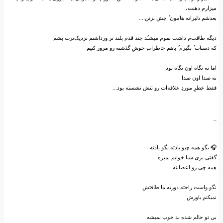
میزارم دهنت،
بعدشم ‌دلبرانه هامون ‌ُ چش بزنن....
دیگه طاقت‌م داشت تموم میشـُد چند قدم بلند تر ورداشتم نزدیک‌ترت بشم
که دستات ‌ُ بگیرم ‌ُ باهم خاطرات‌‌ِ خوش‌ِ گذشته رو مرور کنیم
اما نه نگاه اون نگاه بود
نه صدا اون صدا
فقط عطر‌ِ مورد‌ِ علاقه‌ات رو تنش نشسته بود...
_
🎧 بگو همه چیو یادته بگو یادته
گفتی بری شبا خوابم نمیره
همه چی رو اعصابته
نگو واست راحته دوریه ما طاقتش
نمیکنم باورش
بی تو حالم شده بد خوب نمیشه