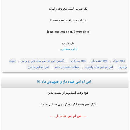
یک ضرب المثل معروف ژاپنی:
If one can do it, I can do it
If no one can do it, I must do it
یک ضرب
ادامه مطلب...
,
,
,
,
sms جوک
sms خنده دار
sms سرکاری
گلچین اس ام اس های لاین و وایبر
جوک
,
,
,
وایبری
اس ام اس های وایبری
جملات خنده دار جدید
اس ام اس های ج
اس ام اس خنده دار و جدید دی ماه 93
هیچ وقت امیدتونو از دست ندین
کپک هیچ وقت فکر نمیکرد پنی سیلین بشه !
----اس ام اس خنده دار ----