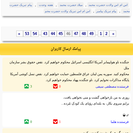
,
,
,
اس ام اس ولادت حضرت محمد
میلاد حضرت محمد
هفته وحدت
پیام تبریک حضرت
,
,
محمد
پیام تبریک پیامبر
اس ام اس تبریک ولادت حضرت محم
»
53
54
43
44
45
46
47
48
49
1
2
«
...
...
پیامک ارسال کاربران
جنگنده ناو هواپیمابر آمریکا انگلیسی اسرائیل محکوم خواهیم کرد. نقض حقوق بشر سازمان
ملل
محکوم کنید. سوریه یمن لبنان عراق فلسطین حمایت خواهیم کرد. نقض نسل کوشی آمریکا
پایگاه مذاکرات نخوایم کرد. ناو جنگنده پهپاد محکوم خواهیم کرد.
فرستنده:مصطفی سیفی
0
3
روزی به من بازخواهی گشت و منی نخواهی یافت،
برایم سروی بکار، به بلندای رؤیای یک کودکِ مُرده...
🚬🥃
فرستنده:هلما
1
0
بعد مرگم هر کہ‌ شیون کند دور کنید،