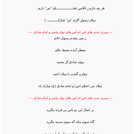
هَر چِه دارَم زِ غُلامىِ مُحَـــــــــــــــــــمَّد "ص" دارم...
ميلادِ رَسولِ اَكرَم "ص" مُبارَكــــــــــــ :)
----سری جدید های اس ام اس های تولد پیامبر و امام صادق ----
ز یمن مقدم رسول خاتم
معطر آمده محیط عالم
مولد صادق آل محمد
مقارن گشت با میلاد احمد
میلاد نبی اعظم (ص) و امام صادق (ع) مبارک باد
----سری جدید های اس ام اس های تولد پیامبر و امام صادق ----
بر جمال این دو یاس بى قرینه بنگرید
گاه سوى مکه گه سوى مدینه بنگرید
محور اسلام و قرآن در ثبات از این دو مَه