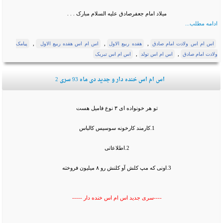
میلاد امام جعفرصادق علیه السلام مبارک . . .
ادامه مطلب...
,
,
,
اس ام اس ولادت امام صادق
هفده ربیع الاول
اس ام اس هفده ربیع الاول
پیامک
,
,
ولادت امام صادق
اس ام اس تولد
اس ام اس تبریک
اس ام اس خنده دار و جدید دی ماه 93 سری 2
تو هر خونواده ای ۳ نوع فامیل هست
1.کارمند کارخونه سوسیس کالباس
2.اطلاعاتی
3.اونی که مپ کلش آو کلنش رو ۸ میلیون فروخته
----سری جدید اس ام اس خنده دار -----