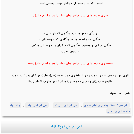
است، که سرمست از جمالش چشم هستی است
----سری جدید های اس ام اس های تولد پیامبر و امام صادق ----
زندگی به تو میخندد هنگامی که ناراحتی ،
زندگی به تو لبخند میزند هنگامی که خوشحالی ،
زندگی تسلیم تو میشود هنگامی که دیگران را خوشحال میکنی ...
عيدتون مبارك
----سری جدید های اس ام اس های تولد پیامبر و امام صادق ----
الهی من چه می بينم ز احمد، چه زيبا منظری دارد محمد(ص)، مبارك بر علی و دخت احمد،
طلوع صادق(ع) وجشن محمد(ص). میلاد 2 نور مبارک التماس دعا
منبع :4jok.com
,
,
,
پیام تبریک میلاد پیامبر و امام صادق
اس ام اس تبریک
اس ام اس تولد
پیام تولد
امام صادق و پیامبر
اس ام اس تبریک تولد