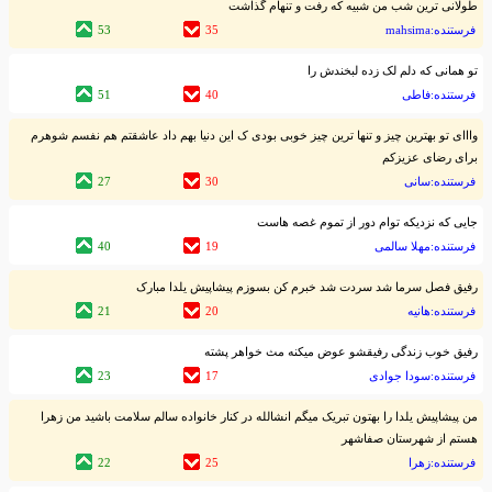
طولانی ترین شب من شبیه که رفت و تنهام گذاشت
فرستنده:mahsima
35
53
تو همانی که دلم لک زده لبخندش را
فرستنده:فاطی
40
51
وااای تو بهترین چیز و تنها ترین چیز خوبی بودی ک این دنیا بهم داد عاشقتم هم نفسم شوهرم
برای رضای عزیزکم
فرستنده:سانی
30
27
جایی که نزدیکه توام دور از تموم غصه هاست
فرستنده:مهلا سالمی
19
40
رفیق فصل سرما شد سردت شد خبرم کن بسوزم پیشاپیش یلدا مبارک
فرستنده:هانیه
20
21
رفیق خوب زندگی رفیقشو عوض میکنه مث خواهر پشته
فرستنده:سودا جوادی
17
23
من پیشاپیش یلدا را بهتون تبریک میگم انشالله در کنار خانواده سالم سلامت باشید من زهرا
هستم از شهرستان صفاشهر
فرستنده:زهرا
25
22