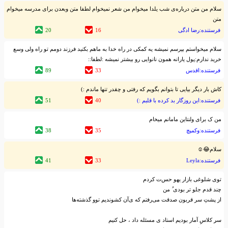
سلام من متن درباره‌ی شب یلدا میخوام من شعر نمیخوام لطفا متن وبعدن برای مدرسه میخوام
متن
فرستنده:رضا ادگی
16
20
سلام میخواستم بپرسم نمیشه یه کمکی در راه خدا به ماهم بکنید فرزند دومم تو راه ولی وسع
خرید ندارم:پول یارانه همون نانوایی رو بیشتر نمیشه :لطفا::
فرستنده:اقدس
33
89
کاش بار دیگر بیایی تا بتوانم بگویم که رفتی و چقدر تنها ماندم :)
فرستنده:این روزگار بد کرده با قلبم :)
40
51
من ک برای ولنتاین مامانم میخام
فرستنده:وکمپچ
35
38
سلام😂☺
فرستنده:Leyla
33
41
توی شلوغی بازار یهو حس‌ت کردم
چند قدم جلو تر بودی‌ ‌ُ من
از پشت‌ِ سر قربون صدقت می‌رفتم که ی‌آن کشوندیم توو گذشته‌ها
سر‌‌ِ کلاس‌ِ آمار بودیم استاد ی مسئله داد ، حل کنیم