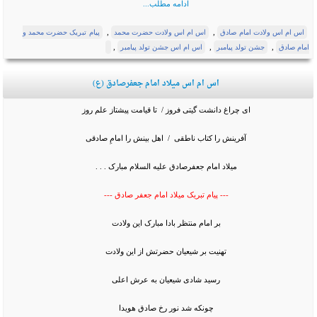
ادامه مطلب...
,
,
اس ام اس ولادت امام صادق
اس ام اس ولادت حضرت محمد
پیام تبریک حضرت محمد و
,
,
,
امام صادق
جشن تولد پیامبر
اس ام اس جشن تولد پیامبر
اس ام اس میلاد امام جعفرصادق (ع)
ای چراغ دانشت گیتی فروز / تا قیامت پیشتاز علم روز
آفرینش را کتاب ناطقی / اهل بینش را امامِ صادقی
میلاد امام جعفرصادق علیه السلام مبارک . . .
--- پیام تبریک میلاد امام جعفر صادق ---
بر امام منتظر بادا مبارک این ولادت
تهنیت بر شیعیان حضرتش از این ولادت
رسید شادى شیعیان به عرش اعلى
چونکه شد نور رخ صادق هویدا