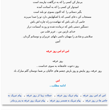
بی‌نیاز کن کسی را که به درگاهت نیازمند است
امیدوار کن کسی را که به آستانت آمده
بگیر دستانی را که اکنون بسوی تو بلند است
مستجاب کن دعای کسی که با اشکهایش دارد تو را صدا می‌زند
حامی آن دلی باش که تنهاشده و راه چاره اش باش
دستگیرِ دستی باش که درمانده شده و رو به آسمانت دراز
خدای نازنین من ، عزیز قلب من
سلامتی و شادی را مهمان دائمی دلهای عزیزان و دوستانم گردان .
آمین
اس ام اس روز عرفه
روز عرفه
روز دعوت عاشقانه به سوی خداست...
روز عرفه، روز نیایش و روز بارش چشم های خاکیان بر شما دوستان گلم مبارک باد
اس
ادامه مطلب...
,
,
,
اس ام اس روز عرفه
پیام تریک روز عرفه
جملات زیبا از روز عرفه
پیام تبریک به
,
,
حاجی ها در روز عرفه
پیام تبریک به همسر روز عرفه
پیام تبریک روز عرفه به پدر و مادر