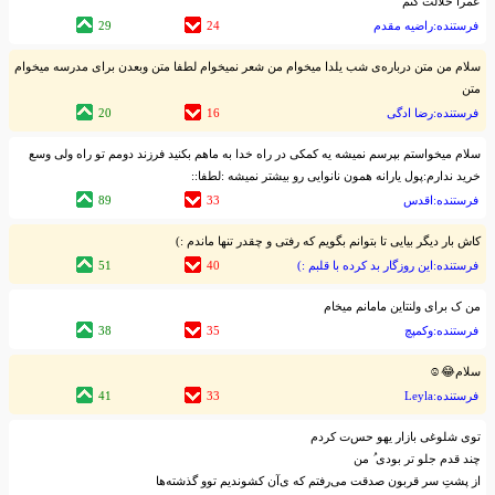
عمرا حلالت کنم
فرستنده:راضیه مقدم
24
29
سلام من متن درباره‌ی شب یلدا میخوام من شعر نمیخوام لطفا متن وبعدن برای مدرسه میخوام
متن
فرستنده:رضا ادگی
16
20
سلام میخواستم بپرسم نمیشه یه کمکی در راه خدا به ماهم بکنید فرزند دومم تو راه ولی وسع
خرید ندارم:پول یارانه همون نانوایی رو بیشتر نمیشه :لطفا::
فرستنده:اقدس
33
89
کاش بار دیگر بیایی تا بتوانم بگویم که رفتی و چقدر تنها ماندم :)
فرستنده:این روزگار بد کرده با قلبم :)
40
51
من ک برای ولنتاین مامانم میخام
فرستنده:وکمپچ
35
38
سلام😂☺
فرستنده:Leyla
33
41
توی شلوغی بازار یهو حس‌ت کردم
چند قدم جلو تر بودی‌ ‌ُ من
از پشت‌ِ سر قربون صدقت می‌رفتم که ی‌آن کشوندیم توو گذشته‌ها