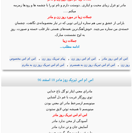
مادر تو غزل زیبای محبت و ایثاری...دوستت دارم و نام تو را با چشمه ها و رودها زمزمه
میکنم......
جملات زیبا در مورد روز زن و مادر
بارانی از عشق و نمی هم ستاره ارزانی تویی که در تبار معصومانه‌ی نگاهت، چشمانِ
خسته‌ی من ستاره می‌چیند. خوش‌آهنگ‌ترین نغمه‌های هستی نثار قلب خسته و صبورت. روزِ
به اوج نشستنت مبارک.
جملات زیبا
ادامه مطلب...
,
,
,
اس ام اس روز مادر
اس ام اس روز زن
پیام تبریک روز زن
اس ام اس مخصوص
,
,
روز زن
اس ام اس تبریک روز زن به همسرم
اس ام اس تبریک روز زن به مادرم
اس ام اس تبریک روز مادر 18 اسفند 96
مادراي معني ايثار تو گل باغ خدايي
توي روزگار غربت با غم دل آشنايي
مينويسم ازسرخط مادر اي معني بودن
مينويسم تا هميشه توئي لايق ستودن
اس ام اس تبریک روز مادر
آسودگی از محن ندارد مادر
آسایش جان و تن ندارد مادر
دارد غم و اندوه جگر گوشه خویش