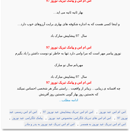
اس ام اس و پیامک تبریک نوروز 97
بهار ثانیه ثانیه می اید…
و اینجا کسی هست که به اندازه شکوفه های بهاری برایت آرزوهای خوب دارد…
سال 97 پیشاپیش مبارک باد
اس ام اس و پیامک تبریک نوروز 97
نوروز پیامبر مهر است که مرا وامی دارد تنها به خاطر تو دوست داشتن را یاد بگیرم
مهربانم سال نو مبارک
سال 97 پیشاپیش مبارک باد
اس ام اس و پیامک تبریک نوروز 97
چه افسانه ی زیبایی… زیباتر از واقعیت .. راستی مگر هر شخصی احساس نمیکند
که نخستین روز بهار گویی نخستین روز آفرینش
ادامه مطلب...
,
,
اس ام اس عید نوروز
اس ام اس تبریک پیشاپیش عید نوروز 97
اس ام اس رسمی عید
,
,
,
نوروز 97
اس ام اس های تبریک تلگرامی مخصوص عید نوروز
پیامک تلگرامی عید نوروز
,
اس ام اس تبریک عید نوروز به همسر
اس ام اس تبریک عید نوروز به پدر و مادر