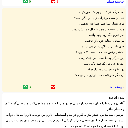
فرستنده:هلما
1
0
بعد مرگم هر کہ‌ شیون کند دور کنید،
همہ‌ را مست‌و‌خراب از مِۍ و انگور کنید!
مزد غسال مرا سیر شرابش بدهید . .
مست مست از همہ‌‌جا حال خرابش بدهید!
سر قبرم مگذارید بیاید واعظ ؛
پیر میخانہ‌ بخاند غزلۍ از حافظ،
جای تلقین بہ‌ بالاۍِ سرم دف بزنید،
شاهدۍ رقص کند جملہ‌ شما کف بزنید!
روز مرگم وسط سینہ‌ من چاک زنید،
اندرون دل من یک قلم تاک زنید،
روۍ قبرم بنویسید وفادار برفت . .
آن جگر سوخته‌ خستہ‌ از این دار برفت!
فرستنده:Hasti
0
3
سلام آقاجون
آقاجان من شما را خیلی دوست دارم ولی نمیدونم چرا حاجتم را روا نمی‌کنید..چند سال گریه کنم
و منتظر بمانم
خودتون میدانید من چقدر نیاز به کار و درامد و استخدامی دارم من دوست دارم استخدام دولت
بشم من بچه جانبازم با اون سختی دوران کودکی که پدرم شیمیایی بود و خونمون همیشه زندان
بود بخدا قسم الان حقمونه استخدام دولت بشم