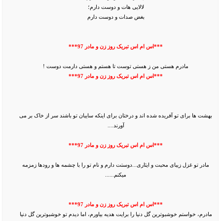
لالایی هات و دوست دارم؛
بغض صدات و دوست دارم
***اس ام اس تبریک روز زن و مادر 97***
مادرم هستی من ز هستی توست تا هستم و هستی دارمت دوست !
***اس ام اس تبریک روز زن و مادر 97***
بهشت ها برای تو آفریده شده اند و درختان برای اینکه سایبان تو باشند سر از خاک بر می
آورند....
***اس ام اس تبریک روز زن و مادر 97***
مادر تو غزل زیبای محبت و ایثاری...دوستت دارم و نام تو را با چشمه ها و رودها زمزمه
میکنم......
***اس ام اس تبریک روز زن و مادر 97***
مادرم، خواستم خوشبوترین گل دنیا را برایت هدیه بیاورم، اما دیدم تو خوشبوترین گل دنیا