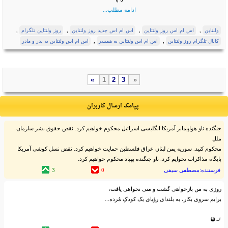
ادامه مطلب...
,
,
,
,
ولنتاین
اس ام اس روز ولنتاین
اس ام اس جدید روز ولنتاین
روز ولنتاین تلگرام
,
,
کانال تلگرام روز ولنتاین
اس ام اس ولنتاین به همسر
اس ام اس ولنتاین به پدر و مادر
»
1
2
3
«
پیامک ارسال کاربران
جنگنده ناو هواپیمابر آمریکا انگلیسی اسرائیل محکوم خواهیم کرد. نقض حقوق بشر سازمان
ملل
محکوم کنید. سوریه یمن لبنان عراق فلسطین حمایت خواهیم کرد. نقض نسل کوشی آمریکا
پایگاه مذاکرات نخوایم کرد. ناو جنگنده پهپاد محکوم خواهیم کرد.
فرستنده:مصطفی سیفی
0
3
روزی به من بازخواهی گشت و منی نخواهی یافت،
برایم سروی بکار، به بلندای رؤیای یک کودکِ مُرده...
🚬🥃