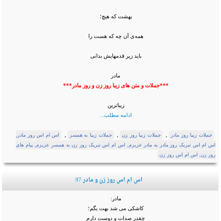
بهشت که هیچ؛
همه‌ی آن چه که هست را
باید زیر قدمهایش بدانی
مادر
***جملات و متن های زیبا روز زن و روز مادر***
زیباترین
ادامه مطلب...
,
,
,
جملات زیبا روز مادر
جملات زیبا روز زن
جملات زیبا به همسر
اس ام اس روز مادر,
اس ام اس تبریک روز مادر به مادر عزیزم, اس ام اس تبریک روز زن به همسر عزیزم, پیام های
روز زن, اس ام اس روز زن
اس ام اس روز زن و مادر 97
مادر:
کاشکی می شد بهت بگم؛
چقدر صدات و دوست دارم