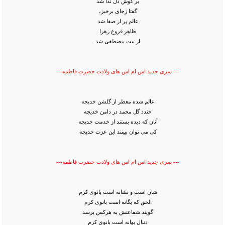
بر گوش دل ندا شد
گفتا زجای برخیز،
عالم پر از صفا شد
ظاهر فروغ زهرا
از بیت مصطفی شد
--- سری جدید اس ام اس های ولادت حضرت فاطمه---
عالم شده معطر از گلشن خدیجه
خندد گل محمد در دامن خدیجه
آنان که دیده بستند از خدمت خدیجه
کی می توان ببینند این عزت خدیجه
--- سری جدید اس ام اس های ولادت حضرت فاطمه---
شان است و نشانه است بانوی کرم
الحق که یگانه است بانوی کرم
گویند شفاعتش به هرکس برسد
دنبال بهانه است بانوی کرم