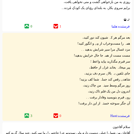
روزی به من بازخواهی گشت و منی نخواهی یافت،
برایم سروی بکار، به بلندای رؤیای یک کودکِ مُرده...
🚬🥃
فرستنده:هلما
1
0
بعد مرگم هر کہ‌ شیون کند دور کنید،
همہ‌ را مست‌و‌خراب از مِۍ و انگور کنید!
مزد غسال مرا سیر شرابش بدهید . .
مست مست از همہ‌‌جا حال خرابش بدهید!
سر قبرم مگذارید بیاید واعظ ؛
پیر میخانہ‌ بخاند غزلۍ از حافظ،
جای تلقین بہ‌ بالاۍِ سرم دف بزنید،
شاهدۍ رقص کند جملہ‌ شما کف بزنید!
روز مرگم وسط سینہ‌ من چاک زنید،
اندرون دل من یک قلم تاک زنید،
روۍ قبرم بنویسید وفادار برفت . .
آن جگر سوخته‌ خستہ‌ از این دار برفت!
فرستنده:Hasti
0
3
سلام آقاجون
آقاجان من شما را خیلی دوست دارم ولی نمیدونم چرا حاجتم را روا نمی‌کنید..چند سال گریه کنم