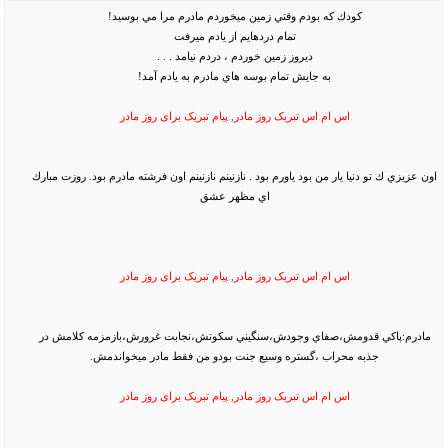
كودك كه بودم وقتي زمين ميخوردم مادرم مرا مي بوسيد!
تمام دردهايم از يادم ميرفت
ديروز زمين خوردم ، دردم نيامد . . .
به جايش تمام بوسه هاي مادرم به يادم آمد!
اس ام اس تبريک روز مادر, پیام تبریک برای روز مادر
اون عزيزي ك تو دنيا يار من بود ياورم بود . نازنينم نازنينم اون فرشته مادرم بود. روزت مبارك
اي مظهر عشق
اس ام اس تبريک روز مادر, پیام تبریک برای روز مادر
مادرم:پاكي قدومش،صفاي وجودش،سنگيني سكوتش،نجابت غرورش،بازمزمه كلامش در
جذبه محراب ،گستره وسيع جنت بودو من فقط مادر ميخواندمش.
اس ام اس تبريک روز مادر, پیام تبریک برای روز مادر