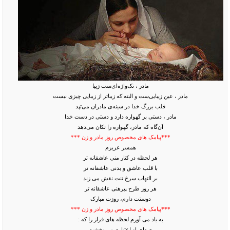
مادر ، تک‌واژه‌ای‌ست زیبا
مادر ، عین زیبایی‌ست و البته که زیباتر از زیبایی چیزی نیست
قلب بزرگ خدا در سینه‌ی مادران می‌تپد
مادر ، دستی بر گهواره دارد و دستی در دست خدا
آن‌گاه که مادر، گهواره را تکان می‌دهد
***پیامک های مخصوص روز مادر و زن ***
همسر عزیزم
هر لحظه در کنار منی عاشقانه تر
با قلب عاشق و بدنی عاشقانه تر
بر التهاب سرخ تنت نقش می زند
هر روز طرح پیرهنی عاشقانه تر
دوستت دارم، روزت مبارک
***پیامک های مخصوص روز مادر و زن ***
به یاد می آورم لحظه های فراز را که :
صدای او اعتبارم می بخشید