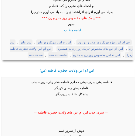
و لحظه های نشیب را که اعتمادم
به یاد می آورم افرای افراشته ای را ، به یاد می آورم مادرم را .
***پیامک های مخصوص روز مادر و زن ***
سهم
ادامه مطلب...
,
,
,
اس ام اس ویژه تبریک روز مادر و روز زن
اس ام اس تبریک روز مادر
روز مادر
روز
,
,
زن
اس ام اس های مخصوص تبریک روز زن به همسرم
اس ام اس ولادت حضرت فاطمه
,
,
,
زهرا
اس ام اس مخصوص روز زن به مادرم
sms roz madar
sms roz zan
اس ام اس ولادت حضرت فاطمه (س)
فاطمه یعنی شرف،یعنی حجاب, فاطمه فخر زنان، روز حساب
فاطمه یعنی رضای کردگار
شاهکار خلقت پروردگار.
--- سری جدید اس ام اس های ولادت حضرت فاطمه---
دوش از سرور غیبم