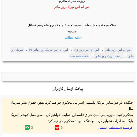
روزت مبارک مادرم
----اس ام اس تبریک روز مادر----
میلاد فرخنده و با سعادت اسوه تمام عیار مکارم و قله رفیع فضائل
صدیقه
ادامه مطلب...
,
,
,
اس ام اس روز مادر
اس ام اس روز زن
اس ام اس تبریک روز مادر 94
تبریک روز
,
,
مادر
پیامک تبریک روز مادر
sms roze madar
پیامک ارسال کاربران
جنگنده ناو هواپیمابر آمریکا انگلیسی اسرائیل محکوم خواهیم کرد. نقض حقوق بشر سازمان
ملل
محکوم کنید. سوریه یمن لبنان عراق فلسطین حمایت خواهیم کرد. نقض نسل کوشی آمریکا
پایگاه مذاکرات نخوایم کرد. ناو جنگنده پهپاد محکوم خواهیم کرد.
فرستنده:مصطفی سیفی
0
3