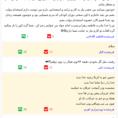
و منتظر بمانم
خودتون میدانید من چقدر نیاز به کار و درامد و استخدامی دارم من دوست دارم استخدام دولت
بشم من بچه جانبازم با اون سختی دوران کودکی که پدرم شیمیایی بود و خونمون همیشه زندان
بود بخدا قسم الان حقمونه استخدام دولت بشم
تو را خدا مادرت فاطمه زهرا و پسرت امام جواد من جوانیم رحم کن...شما گره کور را باز میکنید
گره افتاده تو کارم نیاز به عنایت شما دارم😪😪
فرستنده:فاطمه آقاجانی
0
2
سلام
فرستنده:الناز
13
20
رفتنت مثل گل بخودی دقیقه ۹۴توی فینال زد توی ذوقم🤕💔
فرستنده:علی
11
19
حسین چو به کربلا رسید خدا بدید
خدا را ز دنیا تماما جدا بدید
بنشست ودر آمیخت عرفان به حماسه
تمام عزیزان پیش رو در فنا بدید
هفتاد و دو خم به خرابات داد او
چون بی می وساقی وبی صدابدید
فرستنده:نویدنیزاری اهری
18
28