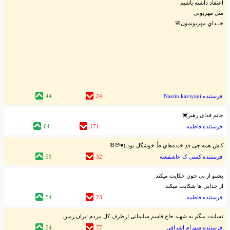
اعتقاد داشته باشیم
مثل مهربونی
خــداي مهربونمون🌸
فرستنده:Nasrin kaviyani
24
44
جانم فدای رهبر💓
فرستنده:فاطمه
171
64
کاش همه‌‌ چی قدِ خنده‌‌هایِ طُ خوشگل بود:)♥️💭⛓
فرستنده:کسی ک عاشقشه
32
59
بشنو از نی چون حکایت میکند
از جدایی ها شکایت میکند
فرستنده:فاطمه
23
54
تسلیت میگم به شهید حاج قاسم سلیمانی ازطرف کل مردم ایران زمین
فرستنده:شهرام اشراقی
77
54