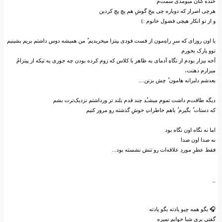
خنده کنان میومدی سمت‌م‌ُ
هرچی اصرار که دوباره چی بیخ‌ِ گوش‌ِ هم پچ پچ کردین
و از تو انکار هیچی فضول خانوم :)
یا اون روزای که سر‌ِ راه‌‌ِمون از فست فودی پیتزا میخریدیم ‌ُ من همیشه دوس داشتم بریم بشینیم
توو پارک بخورم
آخه بیزار بودم از نگاه‌‌ِ آدمای به ظاهر با کلاس که زوم کرده بودن چه جوری یه تیکه از پیتزام‌ُ
میزارم دهنت،
بعدشم ‌دلبرانه هامون ‌ُ چش بزنن....
دیگه طاقت‌م داشت تموم میشـُد چند قدم بلند تر ورداشتم نزدیک‌ترت بشم
که دستات ‌ُ بگیرم ‌ُ باهم خاطرات‌‌ِ خوش‌ِ گذشته رو مرور کنیم
اما نه نگاه اون نگاه بود
نه صدا اون صدا
فقط عطر‌ِ مورد‌ِ علاقه‌ات رو تنش نشسته بود...
_
🎧 بگو همه چیو یادته بگو یادته
گفتی بری شبا خوابم نمیره