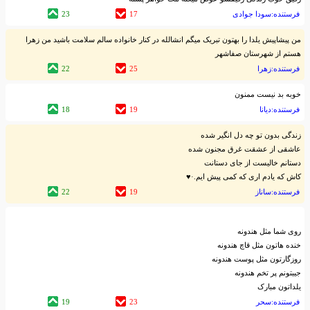
فرستنده:سودا جوادی
17
23
من پیشاپیش یلدا را بهتون تبریک میگم انشالله در کنار خانواده سالم سلامت باشید من زهرا
هستم از شهرستان صفاشهر
فرستنده:زهرا
25
22
خوبه بد نیست ممنون
فرستنده:دیانا
19
18
زندگی بدون تو چه دل انگیر شده
عاشقی از عشقت غرق مجنون شده
دستانم خالیست از جای دستانت
کاش که یادم اری که کمی پیش ایم.·♥
فرستنده:ساناز
19
22
روی شما مثل هندونه
خنده هاتون مثل قاچ هندونه
روزگارتون مثل پوست هندونه
جیبتونم پر تخم هندونه
یلداتون مبارک
فرستنده:سحر
23
19