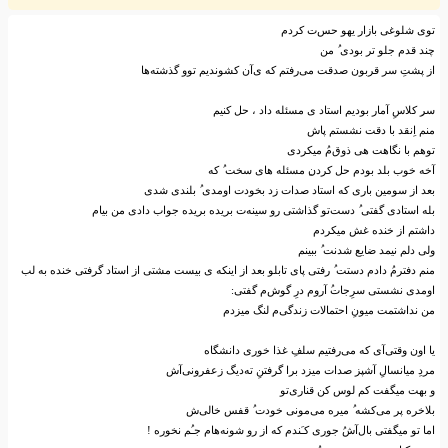
توی شلوغی بازار یهو حس‌ت کردم
چند قدم جلو تر بودی‌ ‌ُ من
از پشت‌ِ سر قربون صدقت می‌رفتم که ی‌آن کشوندیم توو گذشته‌ها
سر‌‌ِ کلاس‌ِ آمار بودیم استاد ی مسئله داد ، حل کنیم
منم ا‌ِنقد با دقت نشستم پاش
توهم با نگاهت هی ذوق‌م‌ُ میکردی
آخه خوب بلد بودم حل کردن‌‌ِ مسئله های سخت ‌ُ که
بعد از سومین باری که استاد صدات زد بخودت اومدی ‌ُ بلندی شدی
بله استادی گفتی ‌ُ دست‌تو گذاشتی رو سینه‌ت بریده بریده جواب دادی من بیام
داشتم از خنده غش میکردم
ولی دلم نیمد ضایع شدنت ‌ُ ببینم
منم دفترم‌ُ دادم دستت ‌ُ رفتی پای تابلو بعد از اینکه ی بیست مشتی از استاد گرفتی خنده به لب
اومدی نشستی سر‌ِجات‌‌ُ آروم در‌ِ گوش‌م گفتی:
من نداشتمت میون‌ِ احتمالات زندگی‌م لنگ میزدم
یا اون وقتی‌آی که می‌رفتیم سلف‌ِ غذا خوری دانشگاه
مرد‌ِ میانسال‌ِ آشپز صدات میزد برا گرفتن‌ِ ته‌دیگ زعفرونی‌آش
و بهت میگفت کم لوس کن قناری‌تو
بلاخره پر می‌کشه ‌ُ میره می‌مونی خودت ‌ُ قفس خالی‌ش
اما تو میگفتی بال‌آش‌ُ جوری کـَندم که از رو شونه‌هام جـُم نخوره !