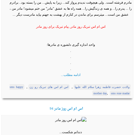
مادرم فرشته است.. ولی هیچوقت ندیدم پرواز کند... زیرا به پایش... من را بسته بود.. برادرم
را ... پدرم را... و همه ی زندگیش را... همه راه ها به عشق "مادر" من ختم میشود! مادر من ،
عشق من است... میترسم برای ماندن در کنارم از بهشت به جهنم بیاید مادرست دیگر ...
اس ام اس تبريک روز مادر, پیام تبریک برای روز مادر
واحد اندازه گیری دلشوره ی مادرها:
‏.
‏.
‏.
‏.
ادامه مطلب...
,
,
ولادت حضرت فاطمه زهرا سلام الله علیها
اس ام اس های تبریک رو زن
sms happy
,
mother day
sms roze madar
اس ام اس روز مادر 94
دندانم شکست...