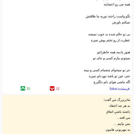
همه چی رو اعصابته
نگو واست راحته دوریه ما طاقتش
نمیکنم باورش
بی تو حالم شده بد خوب نمیشه
عطرت از رو تختم بوش نمیره
هنوز یادمه همه خاطراتتو
نمیتونم بیارم کسی و جای تو
جز تو نمیخوام چشمام کسی و ببینه
حتی عین تو باشه توو دلم نمیره
اگه نباشی هوای دلم دلگیرع
فرستنده:Sahar
12
35
مادربزرگ مي گفت:
به هر چه اعتقاد
داشته باشي اتفاق
مي افته...
پس بیایيم ...
به مهربونی هامون