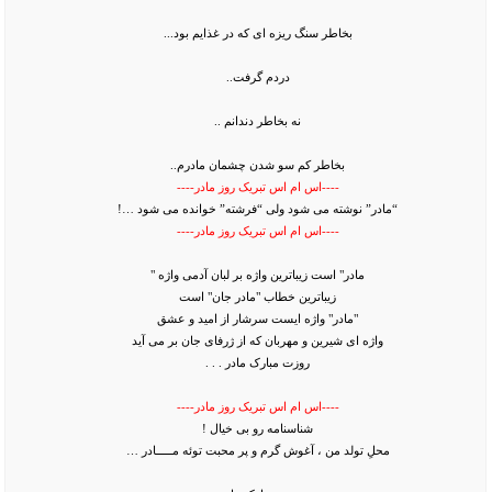
بخاطر سنگ ریزه ای که در غذایم بود...
دردم گرفت..
نه بخاطر دندانم ..
بخاطر کم سو شدن چشمان مادرم..
----اس ام اس تبریک روز مادر----
“مادر” نوشته می شود ولی “فرشته” خوانده می شود …!
----اس ام اس تبریک روز مادر----
مادر" است زیباترین واژه بر لبان آدمی واژه "
زیباترین خطاب "مادر جان" است
"مادر" واژه ایست سرشار از امید و عشق
واژه ای شیرین و مهربان که از ژرفای جان بر می آید
روزت مبارک مادر . . .
----اس ام اس تبریک روز مادر----
شناسنامه رو بی خیال !
محلِ تولد من ، آغوش گرم و پر محبت توئه مـــــادر …