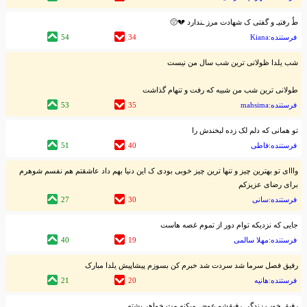
طُ رفتیـ و گفتی ک شهادت مرز ـندارد 💔😔
فرستنده:Kiana
34
54
شب یلدا ظولانی ترین شب سال من نیست
طولانی ترین شب من شبیه که رفت و تنهام گذاشت
فرستنده:mahsima
35
53
تو همانی که دلم لک زده لبخندش را
فرستنده:فاطی
40
51
وااای تو بهترین چیز و تنها ترین چیز خوبی بودی ک این دنیا بهم داد عاشقتم هم نفسم شوهرم
برای رضای عزیزکم
فرستنده:سانی
30
27
جایی که نزدیکه توام دور از تموم غصه هاست
فرستنده:مهلا سالمی
19
40
رفیق فصل سرما شد سردت شد خبرم کن بسوزم پیشاپیش یلدا مبارک
فرستنده:هانیه
20
21
رفیق خوب زندگی رفیقشو عوض میکنه مث خواهر پشته