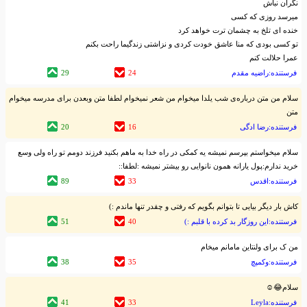
نگران نباش
میرسد روزی که کسی
خنده ای تلخ به چشمان ترت خواهد کرد
تو کسی بودی که منا عاشق خودت کردی و نزاشتی زندگیما راحت بکنم
عمرا حلالت کنم
فرستنده:راضیه مقدم
24
29
سلام من متن درباره‌ی شب یلدا میخوام من شعر نمیخوام لطفا متن وبعدن برای مدرسه میخوام
متن
فرستنده:رضا ادگی
16
20
سلام میخواستم بپرسم نمیشه یه کمکی در راه خدا به ماهم بکنید فرزند دومم تو راه ولی وسع
خرید ندارم:پول یارانه همون نانوایی رو بیشتر نمیشه :لطفا::
فرستنده:اقدس
33
89
کاش بار دیگر بیایی تا بتوانم بگویم که رفتی و چقدر تنها ماندم :)
فرستنده:این روزگار بد کرده با قلبم :)
40
51
من ک برای ولنتاین مامانم میخام
فرستنده:وکمپچ
35
38
سلام😂☺
فرستنده:Leyla
33
41